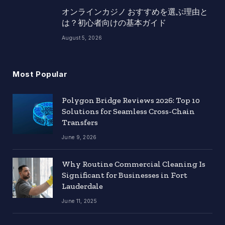
オンラインカジノ おすすめを選ぶ理由と
は？初心者向けの基本ガイド
August 5, 2026
Most Popular
Polygon Bridge Reviews 2026: Top 10
Solutions for Seamless Cross-Chain
Transfers
June 9, 2026
Why Routine Commercial Cleaning Is
Significant for Businesses in Fort
Lauderdale
June 11, 2025