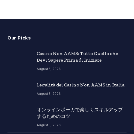
Our Picks
Casino Non AAMS: Tutto Quello che
Devi Sapere Prima di Iniziare
August 5, 2026
Legalità dei Casino Non AAMS in Italia
August 5, 2026
オンラインポーカで楽しくスキルアップ
するためのコツ
August 5, 2026