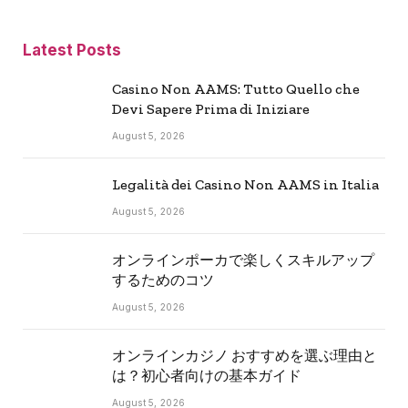
Latest Posts
Casino Non AAMS: Tutto Quello che
Devi Sapere Prima di Iniziare
August 5, 2026
Legalità dei Casino Non AAMS in Italia
August 5, 2026
オンラインポーカで楽しくスキルアップ
するためのコツ
August 5, 2026
オンラインカジノ おすすめを選ぶ理由と
は？初心者向けの基本ガイド
August 5, 2026