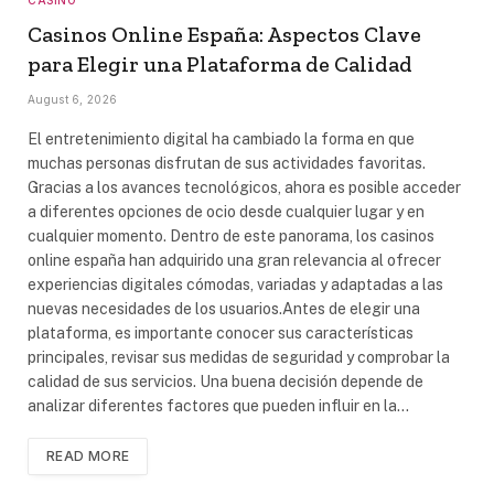
CASINO
Casinos Online España: Aspectos Clave
para Elegir una Plataforma de Calidad
August 6, 2026
El entretenimiento digital ha cambiado la forma en que
muchas personas disfrutan de sus actividades favoritas.
Gracias a los avances tecnológicos, ahora es posible acceder
a diferentes opciones de ocio desde cualquier lugar y en
cualquier momento. Dentro de este panorama, los casinos
online españa han adquirido una gran relevancia al ofrecer
experiencias digitales cómodas, variadas y adaptadas a las
nuevas necesidades de los usuarios.Antes de elegir una
plataforma, es importante conocer sus características
principales, revisar sus medidas de seguridad y comprobar la
calidad de sus servicios. Una buena decisión depende de
analizar diferentes factores que pueden influir en la…
READ MORE