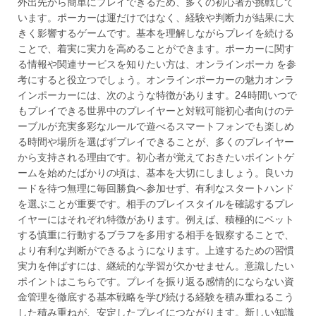
外出先から簡単にプレイできるため、多くの初心者が挑戦して
います。ポーカーは運だけではなく、経験や判断力が結果に大
きく影響するゲームです。基本を理解しながらプレイを続ける
ことで、着実に実力を高めることができます。ポーカーに関す
る情報や関連サービスを知りたい方は、オンラインポーカ を参
考にすると役立つでしょう。オンラインポーカーの魅力オンラ
インポーカーには、次のような特徴があります。24時間いつで
もプレイできる世界中のプレイヤーと対戦可能初心者向けのテ
ーブルが充実多彩なルールで遊べるスマートフォンでも楽しめ
る時間や場所を選ばずプレイできることが、多くのプレイヤー
から支持される理由です。初心者が覚えておきたいポイントゲ
ームを始めたばかりの頃は、基本を大切にしましょう。良いカ
ードを待つ無理に毎回勝負へ参加せず、有利なスタートハンド
を選ぶことが重要です。相手のプレイスタイルを確認するプレ
イヤーにはそれぞれ特徴があります。例えば、積極的にベット
する慎重に行動するブラフを多用する相手を観察することで、
より有利な判断ができるようになります。上達するための習慣
実力を伸ばすには、継続的な学習が欠かせません。意識したい
ポイントはこちらです。プレイを振り返る感情的にならない資
金管理を徹底する基本戦略を学び続ける経験を積み重ねるこう
した積み重ねが、安定したプレイにつながります。新しい知識