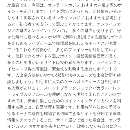
が重要です。今回は、オンラインカジノ おすすめを選ぶ際のポ
イントを紹介します。サイト選びに迷ったら、比較情報が分か
りやすく掲載されているオンラインカジノ おすすめを参考にす
ると、初心者でも安心して選ぶことができます。オンラインカ
ジノの魅力オンラインカジノには、多くの魅力があります。好
きな時間に遊べるスマホやPCで簡単に利用できる豊富なゲーム
を楽しめるライブゲームで臨場感を味わえるボーナスが充実し
ているこれらの特徴から、多くのプレイヤーが利用していま
す。信頼できるサイトを選ぶポイント運営実績運営歴が長く、
多くの利用者がいるサイトは安心感があります。ライセンスラ
イセンス取得の有無は、安全性を判断する重要なポイントで
す。入出金方法使いやすい決済方法やスムーズな出金対応も確
認しましょう。初心者に人気のゲーム以下のゲームは初心者に
も人気があります。スロットブラックジャックバカラルーレッ
トライブカジノルールを理解しながら少額で楽しむことがおす
すめです。安全に楽しむためのポイントオンラインカジノを利
用する際には、自己管理も重要です。利用時間を決める予算を
守るボーナス条件を確認する信頼できるサイトを利用する最新
情報をチェックするまた、サイト選びで迷った場合は、オンラ
インカジノ おすすめを参考にすると、比較しながら自分に合っ