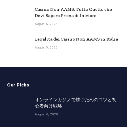
Casino Non AAMS: Tutto Quello che
Devi Sapere Prima di Iniziare
August 5, 2026
Legalità dei Casino Non AAMS in Italia
August 5, 2026
Our Picks
オンラインカジノで勝つためのコツと初
心者向け戦略
August 6, 2026