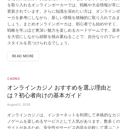
を取り入れるオンラインポーカーでは、戦略や大会情報が常に
更新されています。さらに知識を深めたい方は、オンラインポ
ーカを参考にしながら、新しい情報を積極的に取り入れてみま
しょう。まとめオンラインポーカは、初心者でも始めやすく、
戦略を学ぶほど奥深い魅力を楽しめるカードゲームです。基本
を大切にしながら経験を積み重ねることで、自分なりのプレイ
スタイルを見つけられるでしょう。
READ MORE
CASINO
オンラインカジノ おすすめを選ぶ理由と
は？初心者向けの基本ガイド
August 5, 2026
オンラインカジノは、インターネットを利用して本格的なカジ
ノゲームを楽しめるサービスとして人気があります。数多くの
サイトがあるため、安全性やサービス内容を比較して選ぶこと