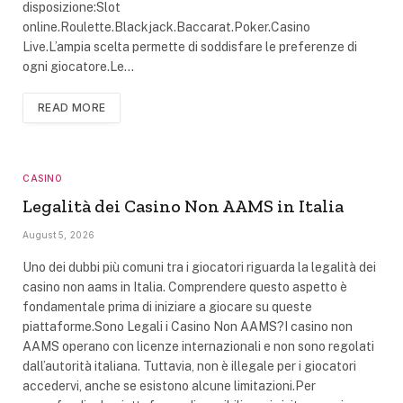
disposizione:Slot
online.Roulette.Blackjack.Baccarat.Poker.Casino
Live.L’ampia scelta permette di soddisfare le preferenze di
ogni giocatore.Le…
READ MORE
CASINO
Legalità dei Casino Non AAMS in Italia
August 5, 2026
Uno dei dubbi più comuni tra i giocatori riguarda la legalità dei
casino non aams in Italia. Comprendere questo aspetto è
fondamentale prima di iniziare a giocare su queste
piattaforme.Sono Legali i Casino Non AAMS?I casino non
AAMS operano con licenze internazionali e non sono regolati
dall’autorità italiana. Tuttavia, non è illegale per i giocatori
accedervi, anche se esistono alcune limitazioni.Per