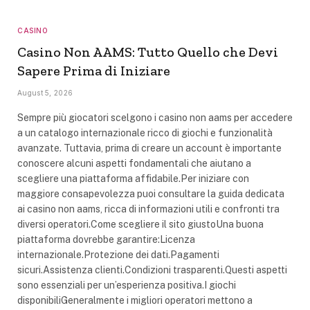
CASINO
Casino Non AAMS: Tutto Quello che Devi
Sapere Prima di Iniziare
August 5, 2026
Sempre più giocatori scelgono i casino non aams per accedere
a un catalogo internazionale ricco di giochi e funzionalità
avanzate. Tuttavia, prima di creare un account è importante
conoscere alcuni aspetti fondamentali che aiutano a
scegliere una piattaforma affidabile.Per iniziare con
maggiore consapevolezza puoi consultare la guida dedicata
ai casino non aams, ricca di informazioni utili e confronti tra
diversi operatori.Come scegliere il sito giustoUna buona
piattaforma dovrebbe garantire:Licenza
internazionale.Protezione dei dati.Pagamenti
sicuri.Assistenza clienti.Condizioni trasparenti.Questi aspetti
sono essenziali per un’esperienza positiva.I giochi
disponibiliGeneralmente i migliori operatori mettono a