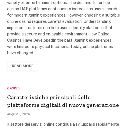
variety of entertainment options. The demand for online
casino UAE platforms continues to increase as users search
for modern gaming experiences.However, choosing a suitable
online casino requires careful evaluation. Understanding
important features can help users identify platforms that
provide a secure and enjoyable environment.How Online
Casinos Have DevelopedIn the past, gaming experiences
were limited to physical locations. Today, online platforms
have changed…
READ MORE
CASINO
Caratteristiche principali delle
piattaforme digitali di nuova generazione
August 3, 2026
Il settore dei servizi online continua a svilupparsi rapidamente