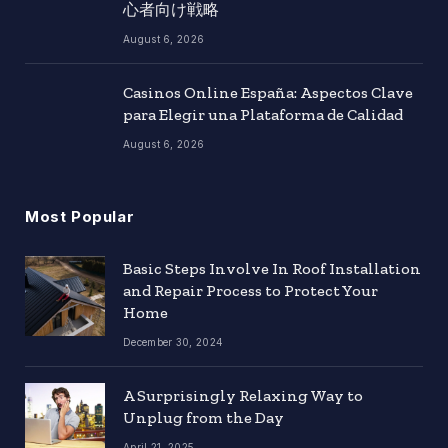
心者向け戦略
August 6, 2026
Casinos Online España: Aspectos Clave
para Elegir una Plataforma de Calidad
August 6, 2026
Most Popular
Basic Steps Involve In Roof Installation
and Repair Process to Protect Your
Home
December 30, 2024
A Surprisingly Relaxing Way to
Unplug from the Day
April 21, 2025