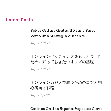
Latest Posts
Poker Online Gratis: Il Primo Passo
Verso una Strategia Vincente
August 7, 2026
オンラインベッティングをもっと楽しむ
ために知っておきたいオッズの基礎
August 7, 2026
オンラインカジノで勝つためのコツと初
心者向け戦略
August 6, 2026
Casinos Online España: Aspectos Clave