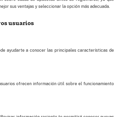
jor sus ventajas y seleccionar la opción más adecuada.
os usuarios
ede ayudarte a conocer las principales características de
suarios ofrecen información útil sobre el funcionamiento
 Revisar información reciente te permitirá conocer nuevas