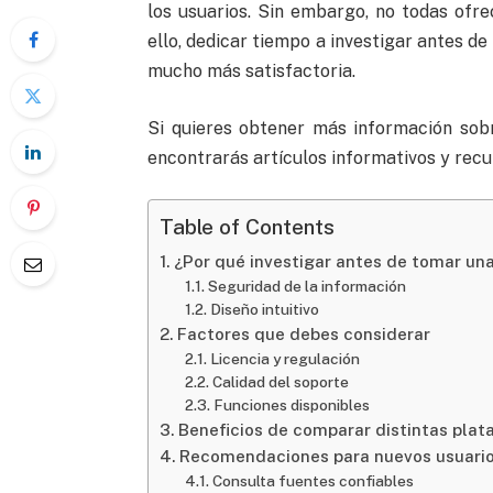
los usuarios. Sin embargo, no todas ofre
ello, dedicar tiempo a investigar antes d
mucho más satisfactoria.
Si quieres obtener más información sobr
encontrarás artículos informativos y recu
Table of Contents
¿Por qué investigar antes de tomar una
Seguridad de la información
Diseño intuitivo
Factores que debes considerar
Licencia y regulación
Calidad del soporte
Funciones disponibles
Beneficios de comparar distintas pla
Recomendaciones para nuevos usuari
Consulta fuentes confiables