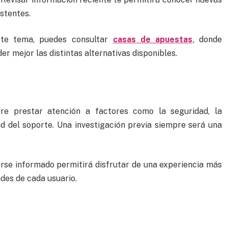
istentes.
te tema, puedes consultar
casas de apuestas
, donde
r mejor las distintas alternativas disponibles.
re prestar atención a factores como la seguridad, la
dad del soporte. Una investigación previa siempre será una
se informado permitirá disfrutar de una experiencia más
des de cada usuario.