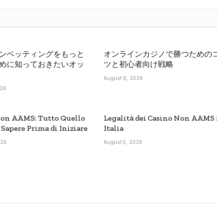
ンベッティングをもっと
オンラインカジノで勝つための
めに知っておきたいオッ
ツと初心者向け戦略
August 6, 2026
026
Non AAMS: Tutto Quello
Legalità dei Casino Non AAMS 
 Sapere Prima di Iniziare
Italia
026
August 5, 2026