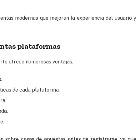
entas modernas que mejoran la experiencia del usuario y
intas plataformas
arte ofrece numerosas ventajas.
.
ticas de cada plataforma.
ra.
oda.
e.
n sobre casas de apuestas antes de registrarse, ya que