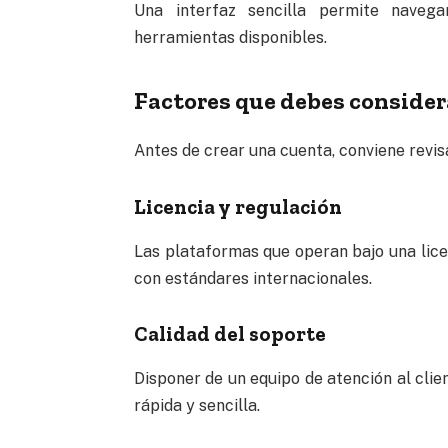
Una interfaz sencilla permite naveg
herramientas disponibles.
Factores que debes consider
Antes de crear una cuenta, conviene revis
Licencia y regulación
Las plataformas que operan bajo una lice
con estándares internacionales.
Calidad del soporte
Disponer de un equipo de atención al clie
rápida y sencilla.