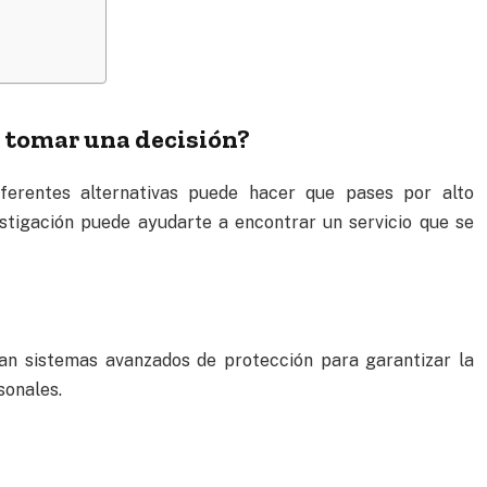
e tomar una decisión?
ferentes alternativas puede hacer que pases por alto
stigación puede ayudarte a encontrar un servicio que se
n sistemas avanzados de protección para garantizar la
sonales.