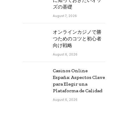
に知っておきたいオッ
ズの基礎
August 7, 2026
オンラインカジノで勝
つためのコツと初心者
向け戦略
August 6, 2026
Casinos Online
España: Aspectos Clave
para Elegir una
Plataforma de Calidad
August 6, 2026