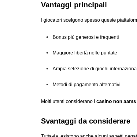
Vantaggi principali
I giocatori scelgono spesso queste piattaform
Bonus più generosi e frequenti
Maggiore libertà nelle puntate
Ampia selezione di giochi internazional
Metodi di pagamento alternativi
Molti utenti considerano i
casino non aams
Svantaggi da considerare
Tuttavia, esistono anche alcuni aspetti negat