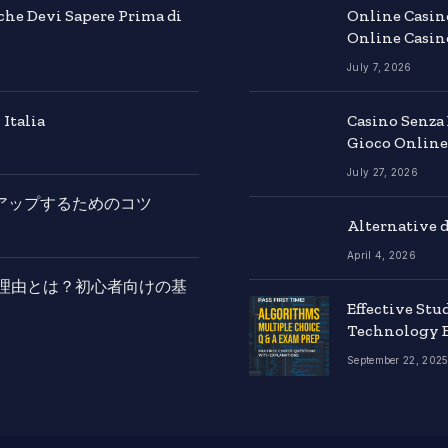
he Devi Sapere Prima di
Online Casino
Online Casin
July 7, 2026
Italia
Casino Senza 
Gioco Online
July 27, 2026
アップするためのコツ
Alternative d
April 4, 2026
ぶ理由とは？初心者向けの基
Effective Stu
Technology 
September 22, 202