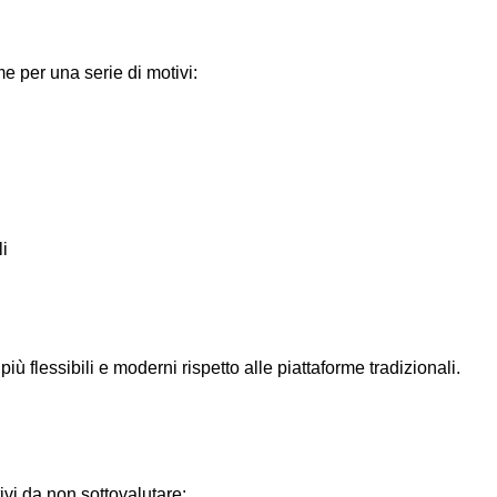
e per una serie di motivi:
i
più flessibili e moderni rispetto alle piattaforme tradizionali.
ivi da non sottovalutare: