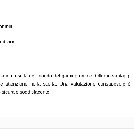
nibili
ondizioni
à in crescita nel mondo del gaming online. Offrono vantaggi
e attenzione nella scelta. Una valutazione consapevole è
 sicura e soddisfacente.