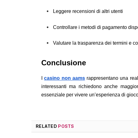
Leggere recensioni di altri utenti
Controllare i metodi di pagamento dispo
Valutare la trasparenza dei termini e c
Conclusione
I
casino non aams
rappresentano una realt
interessanti ma richiedono anche maggior
essenziale per vivere un’esperienza di gioco
RELATED
POSTS