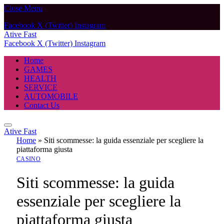
Close Menu
Facebook
X (Twitter)
Instagram
Ative Fast
Facebook
X (Twitter)
Instagram
Home
GAMES
HEALTH
SERVICE
AUTOMOBILE
Contact Us
Ative Fast
Home
»
Siti scommesse: la guida essenziale per scegliere la
piattaforma giusta
CASINO
Siti scommesse: la guida
essenziale per scegliere la
piattaforma giusta