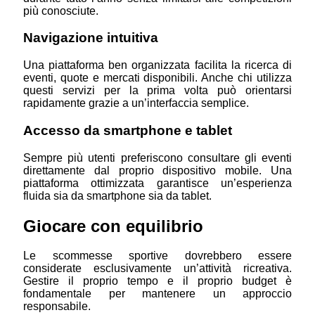
più conosciute.
Navigazione intuitiva
Una piattaforma ben organizzata facilita la ricerca di
eventi, quote e mercati disponibili. Anche chi utilizza
questi servizi per la prima volta può orientarsi
rapidamente grazie a un’interfaccia semplice.
Accesso da smartphone e tablet
Sempre più utenti preferiscono consultare gli eventi
direttamente dal proprio dispositivo mobile. Una
piattaforma ottimizzata garantisce un’esperienza
fluida sia da smartphone sia da tablet.
Giocare con equilibrio
Le scommesse sportive dovrebbero essere
considerate esclusivamente un’attività ricreativa.
Gestire il proprio tempo e il proprio budget è
fondamentale per mantenere un approccio
responsabile.