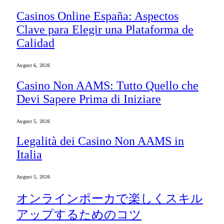
Casinos Online España: Aspectos
Clave para Elegir una Plataforma de
Calidad
August 6, 2026
Casino Non AAMS: Tutto Quello che
Devi Sapere Prima di Iniziare
August 5, 2026
Legalità dei Casino Non AAMS in
Italia
August 5, 2026
オンラインポーカで楽しくスキル
アップするためのコツ