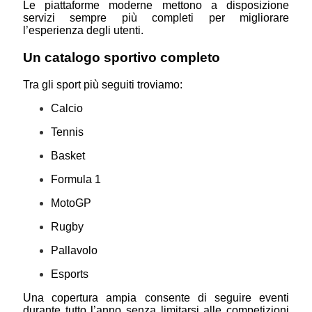
Le piattaforme moderne mettono a disposizione
servizi sempre più completi per migliorare
l’esperienza degli utenti.
Un catalogo sportivo completo
Tra gli sport più seguiti troviamo:
Calcio
Tennis
Basket
Formula 1
MotoGP
Rugby
Pallavolo
Esports
Una copertura ampia consente di seguire eventi
durante tutto l’anno senza limitarsi alle competizioni